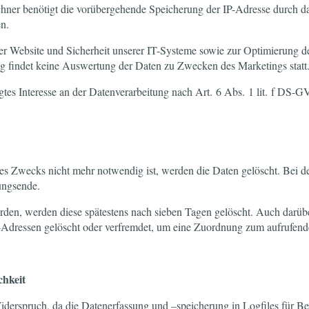
chner benötigt die vorübergehende Speicherung der IP-Adresse durch d
en.
der Website und Sicherheit unserer IT-Systeme sowie zur Optimierung de
 findet keine Auswertung der Daten zu Zwecken des Marketings statt
gtes Interesse an der Datenverarbeitung nach Art. 6 Abs. 1 lit. f DS-G
s Zwecks nicht mehr notwendig ist, werden die Daten gelöscht. Bei de
ungsende.
werden, werden diese spätestens nach sieben Tagen gelöscht. Auch dar
P-Adressen gelöscht oder verfremdet, um eine Zuordnung zum aufrufend
chkeit
iderspruch, da die Datenerfassung und –speicherung in Logfiles für Ber