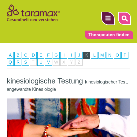
Therapeuten finden
A
B
C
D
E
F
G
H
I
J
K
L
M
N
O
P
▼
Q
R
S
T
U
V
W
X
Y
Z
▼
kinesiologische Testung
kinesiologischer Test,
▼
angewandte Kinesiologie