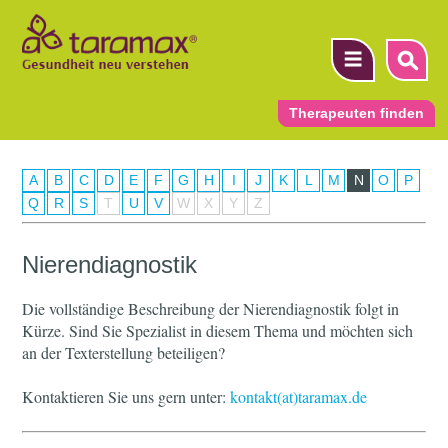
Therapeuten finden
A
B
C
D
E
F
G
H
I
J
K
L
M
N
O
P
▼
Q
R
S
T
U
V
W
X
Y
Z
▼
Nierendiagnostik
▼
Die vollständige Beschreibung der Nierendiagnostik folgt in
Kürze. Sind Sie Spezialist in diesem Thema und möchten sich
an der Texterstellung beteiligen?
Kontaktieren Sie uns gern unter:
kontakt(at)taramax.de