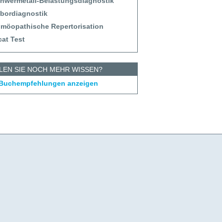
chwermetall-Belastungsdiagnostik
abordiagnostik
omöopathische Repertorisation
cat Test
LEN SIE NOCH MEHR WISSEN?
 Buchempfehlungen anzeigen