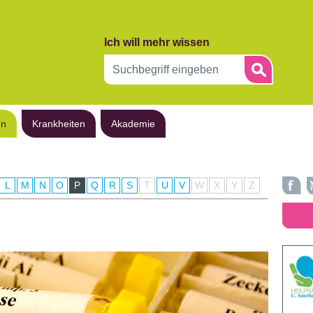
Ich will mehr wissen
en
Krankheiten
Akademie
L
M
N
O
P
Q
R
S
T
U
V
W
X
Y
Z