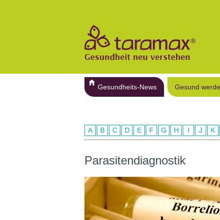
Gesundheits-News
Gesund werd
A
B
C
D
E
F
G
H
I
J
K
Parasitendiagnostik