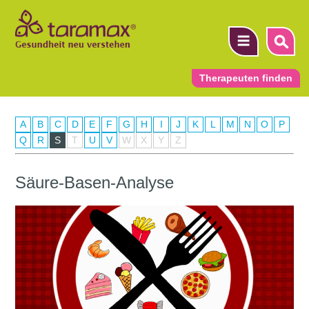
Therapeuten finden
A
B
C
D
E
F
G
H
I
J
K
L
M
N
O
P
▼
Q
R
S
T
U
V
W
X
Y
Z
▼
Säure-Basen-Analyse
▼