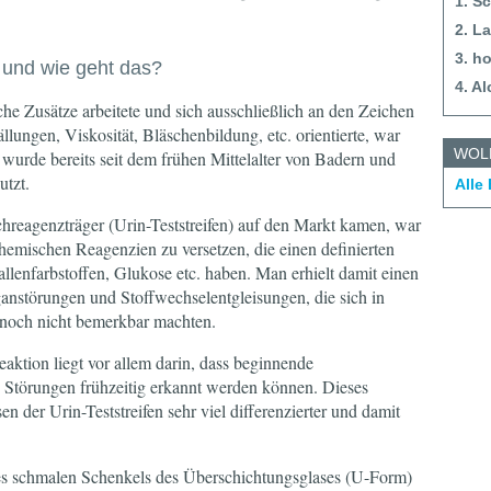
1. S
2. L
3. h
 und wie geht das?
4. Al
he Zusätze arbeitete und sich ausschließlich an den Zeichen
lungen, Viskosität, Bläschenbildung, etc. orientierte, war
WOL
 wurde bereits seit dem frühen Mittelalter von Badern und
utzt.
Alle
chreagenzträger (Urin-Teststreifen) auf den Markt kamen, war
hemischen Reagenzien zu versetzen, die einen definierten
lenfarbstoffen, Glukose etc. haben. Man erhielt damit einen
ganstörungen und Stoffwechselentgleisungen, die sich in
 noch nicht bemerkbar machten.
aktion liegt vor allem darin, dass beginnende
e Störungen frühzeitig erkannt werden können. Dieses
n der Urin-Teststreifen sehr viel differenzierter und damit
des schmalen Schenkels des Überschichtungsglases (U-Form)