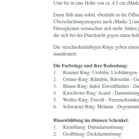
Urin bis in eine Höhe von ca. 4,5 cm (Mark
Dann füllt man sofort, ebenfalls in die Öf
Überschichtungsreagenz nach (Marke 2) und
Flüssigkeiten vermischen sich nicht, bilden
die sich bei der Durchsicht gegen einen hell
Die verschiedenfarbigen Ringe geben eine
manifestiert.
Die Farbringe und ihre Bedeutung:
1. Brauner Ring: Urobilin, Urobilinogen 
2. Grüner Ring: Bilirubin, Biliverdin - Ga
3. Blauer Ring: Indol, Eiweißfäulnis - D
4. Kirschroter Ring: Scatol - Darmstörun
5. Weißer Ring: Eiweiß - Nierenerkrank
6. Schwarzer Ring: Melanin - Degenerati
Blasenbildung im dünnen Schenkel:
1. Kleinblasig: Dünndarmstörung
2. Großblasig: Dickdarmstörung