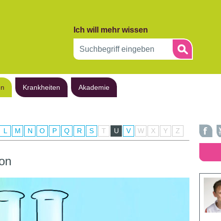
Ich will mehr wissen
en
Krankheiten
Akademie
L
M
N
O
P
Q
R
S
T
U
V
W
X
Y
Z
ion