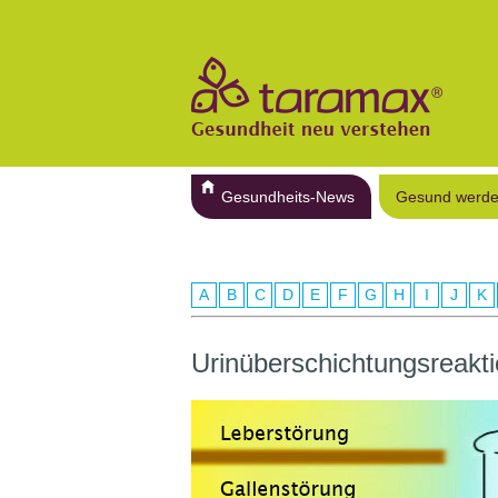
Gesundheits-News
Gesund werd
A
B
C
D
E
F
G
H
I
J
K
Urinüberschichtungsreakt