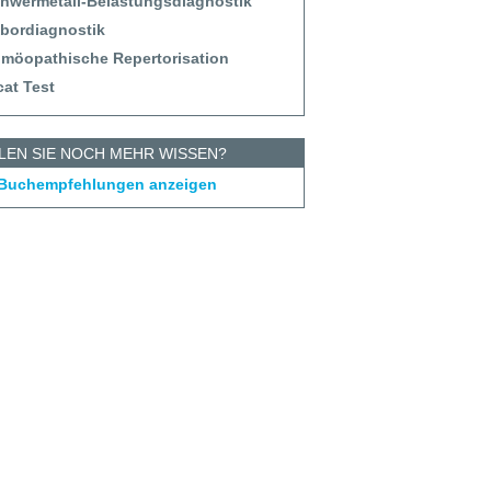
chwermetall-Belastungsdiagnostik
abordiagnostik
omöopathische Repertorisation
cat Test
LEN SIE NOCH MEHR WISSEN?
 Buchempfehlungen anzeigen