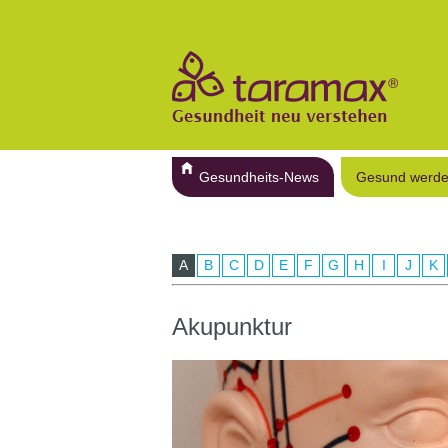
Gesundheits-News
Gesund werd
A
B
C
D
E
F
G
H
I
J
K
Akupunktur