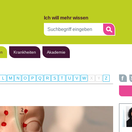
Ich will mehr wissen
en
Krankheiten
Akademie
L
M
N
O
P
Q
R
S
T
U
V
W
X
Y
Z