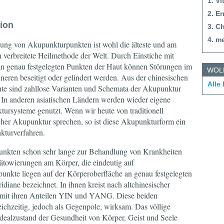
1. V
2. E
tion
3. C
4. m
ung von Akupunkturpunkten ist wohl die älteste und am
n verbreitete Heilmethode der Welt. Durch Einstiche mit
n genau festgelegten Punkten der Haut können Störungen im
WOL
neren beseitigt oder gelindert werden. Aus der chinesischen
Alle
te sind zahllose Varianten und Schemata der Akupunktur
 In anderen asiatischen Ländern werden wieder eigene
ursysteme genutzt. Wenn wir heute von traditionell
cher Akupunktur sprechen, so ist diese Akupunkturform ein
kturverfahren.
unkten schon sehr lange zur Behandlung von Krankheiten
ätowierungen am Körper, die eindeutig auf
nkte liegen auf der Körperoberfläche an genau festgelegten
ridiane bezeichnet. In ihnen kreist nach altchinesischer
 mit ihren Anteilen YIN und YANG. Diese beiden
eichzeitig, jedoch als Gegenpole, wirksam. Das völlige
dealzustand der Gesundheit von Körper, Geist und Seele