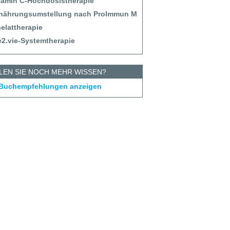
itamin C-Hochdosistherapie
rnährungsumstellung nach ProImmun M
helattherapie
e2.vie-Systemtherapie
LEN SIE NOCH MEHR WISSEN?
 Buchempfehlungen anzeigen