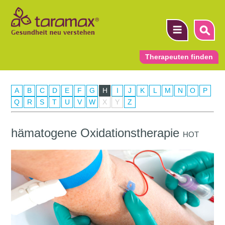
Therapeuten finden
A
B
C
D
E
F
G
H
I
J
K
L
M
N
O
P
▼
Q
R
S
T
U
V
W
X
Y
Z
▼
hämatogene Oxidationstherapie
HOT
▼