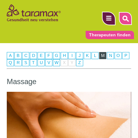
Therapeuten finden
A
B
C
D
E
F
G
H
I
J
K
L
M
N
O
P
▼
Q
R
S
T
U
V
W
X
Y
Z
▼
Massage
▼