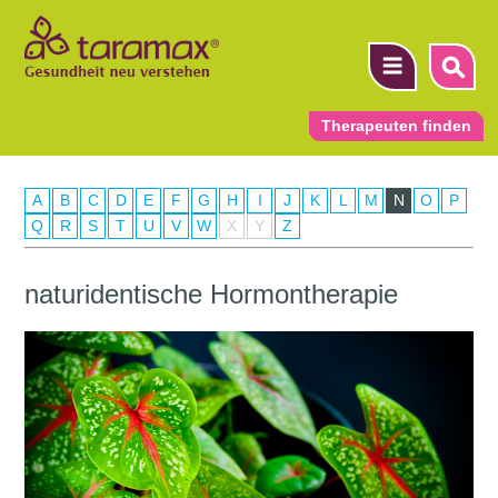
Therapeuten finden
A
B
C
D
E
F
G
H
I
J
K
L
M
N
O
P
▼
Q
R
S
T
U
V
W
X
Y
Z
▼
naturidentische Hormontherapie
▼