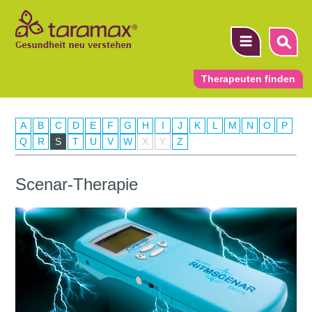
Therapeuten finden
A
B
C
D
E
F
G
H
I
J
K
L
M
N
O
P
▼
Q
R
S
T
U
V
W
X
Y
Z
▼
Scenar-Therapie
▼