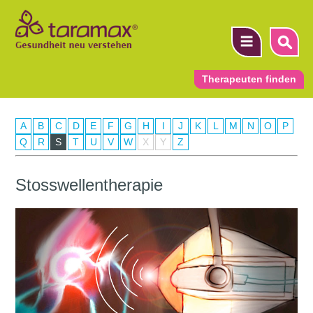
Therapeuten finden
A
B
C
D
E
F
G
H
I
J
K
L
M
N
O
P
▼
Q
R
S
T
U
V
W
X
Y
Z
▼
Stosswellentherapie
▼