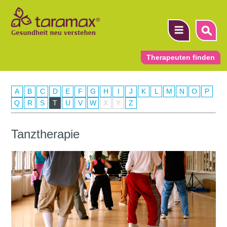
Therapeuten finden
A
B
C
D
E
F
G
H
I
J
K
L
M
N
O
P
▼
Q
R
S
T
U
V
W
X
Y
Z
▼
Tanztherapie
▼