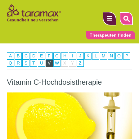
Therapeuten finden
A
B
C
D
E
F
G
H
I
J
K
L
M
N
O
P
▼
Q
R
S
T
U
V
W
X
Y
Z
▼
Vitamin C-Hochdosistherapie
▼