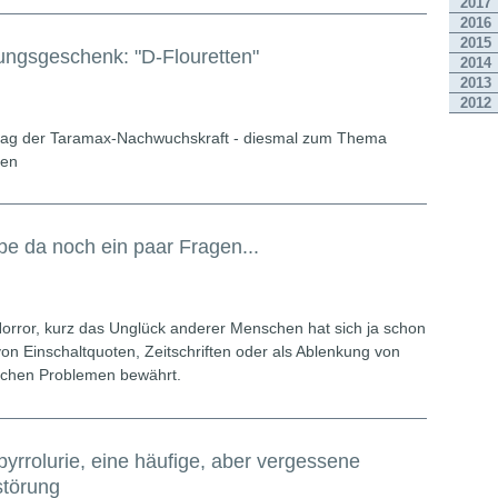
2017
2016
2015
ngsgeschenk: "D-Flouretten"
2014
2013
2012
itrag der Taramax-Nachwuchskraft - diesmal zum Thema
ten
be da noch ein paar Fragen...
orror, kurz das Unglück anderer Menschen hat sich ja schon
von Einschaltquoten, Zeitschriften oder als Ablenkung von
ichen Problemen bewährt.
yrrolurie, eine häufige, aber vergessene
störung