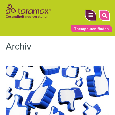
Therapeuten finden
Archiv
▼
▼
▼