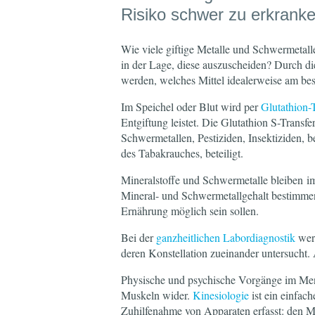
Risiko schwer zu erkranke
Wie viele giftige Metalle und Schwermetal
in der Lage, diese auszuscheiden? Durch d
werden, welches Mittel idealerweise am bes
Im Speichel oder Blut wird per
Glutathion-T
Entgiftung leistet. Die Glutathion S-Transfe
Schwermetallen, Pestiziden, Insektiziden,
des Tabakrauches, beteiligt.
Mineralstoffe und Schwermetalle bleiben i
Mineral- und Schwermetallgehalt bestimme
Ernährung möglich sein sollen.
Bei der
ganzheitlichen Labordiagnostik
werd
deren Konstellation zueinander untersucht.
Physische und psychische Vorgänge im Men
Muskeln wider.
Kinesiologie
ist ein einfac
Zuhilfenahme von Apparaten erfasst: den Mu