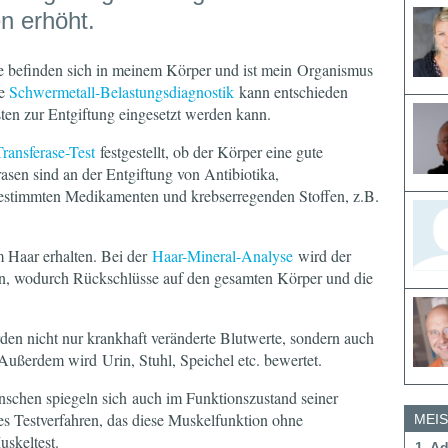
n erhöht.
le befinden sich in meinem Körper und ist mein Organismus
ie
Schwermetall-Belastungsdiagnostik
kann entschieden
ten zur Entgiftung eingesetzt werden kann.
ransferase-Test
festgestellt, ob der Körper eine gute
rasen sind an der Entgiftung von Antibiotika,
 bestimmten Medikamenten und krebserregenden Stoffen, z.B.
m Haar erhalten. Bei der
Haar-Mineral-Analyse
wird der
n, wodurch Rückschlüsse auf den gesamten Körper und die
en nicht nur krankhaft veränderte Blutwerte, sondern auch
 Außerdem wird Urin, Stuhl, Speichel etc. bewertet.
schen spiegeln sich auch im Funktionszustand seiner
hes Testverfahren, das diese Muskelfunktion ohne
MEI
skeltest.
1. A