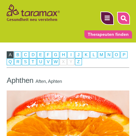
Therapeuten finden
A
B
C
D
E
F
G
H
I
J
K
L
M
N
O
P
▼
Q
R
S
T
U
V
W
X
Y
Z
▼
Aphthen
Aften, Aphten
▼