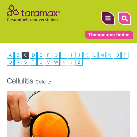
Therapeuten finden
A
B
C
D
E
F
G
H
I
J
K
L
M
N
O
P
▼
Q
R
S
T
U
V
W
X
Y
Z
▼
Cellulitis
Cellulite
▼