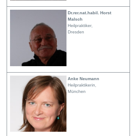
Dr.rer.nat.habil. Horst
Malsch
Heilpraktiker,
Dresden
Anke Neumann
Heilpraktikerin,
München