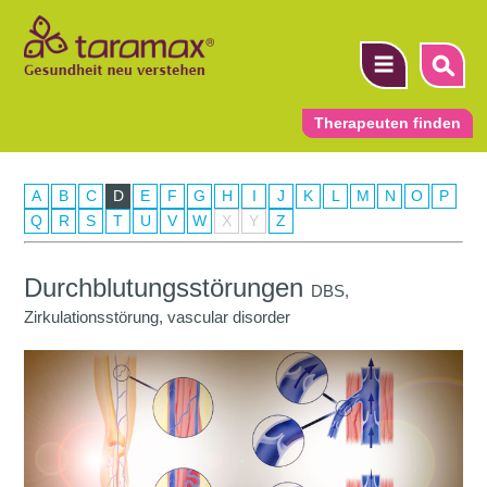
Therapeuten finden
A
B
C
D
E
F
G
H
I
J
K
L
M
N
O
P
▼
Q
R
S
T
U
V
W
X
Y
Z
▼
Durchblutungsstörungen
DBS,
▼
Zirkulationsstörung, vascular disorder