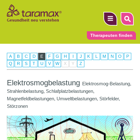
Therapeuten finden
A
B
C
D
E
F
G
H
I
J
K
L
M
N
O
P
▼
Q
R
S
T
U
V
W
X
Y
Z
▼
Elektrosmogbelastung
Elektrosmog-Belastung,
▼
Strahlenbelastung, Schlafplatzbelastungen,
Magnetfeldbelastungen, Umweltbelastungen, Störfelder,
Störzonen