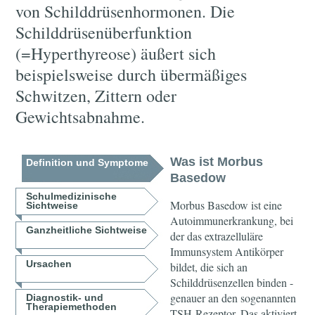
von Schilddrüsenhormonen. Die
Schilddrüsenüberfunktion
(=Hyperthyreose) äußert sich
beispielsweise durch übermäßiges
Schwitzen, Zittern oder
Gewichtsabnahme.
Was ist Morbus
Definition und Symptome
Basedow
Schulmedizinische
Morbus Basedow ist eine
Sichtweise
Autoimmunerkrankung, bei
Ganzheitliche Sichtweise
der das extrazelluläre
Immunsystem Antikörper
Ursachen
bildet, die sich an
Schilddrüsenzellen binden -
genauer an den sogenannten
Diagnostik- und
Therapiemethoden
TSH-Rezeptor. Das aktiviert