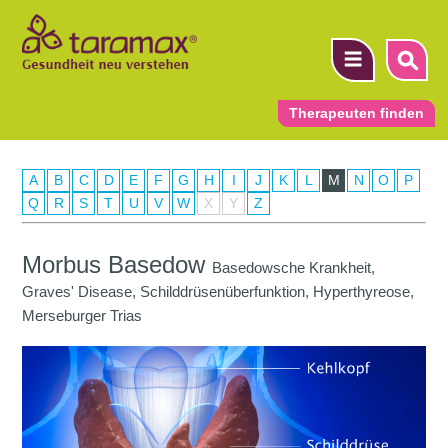
Therapeuten finden
A
B
C
D
E
F
G
H
I
J
K
L
M
N
O
P
▼
Q
R
S
T
U
V
W
X
Y
Z
▼
Morbus Basedow
Basedowsche Krankheit,
▼
Graves' Disease, Schilddrüsenüberfunktion, Hyperthyreose,
Merseburger Trias