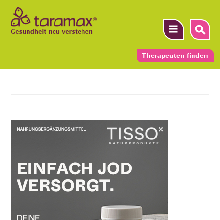
Therapeuten finden
▼
▼
▼