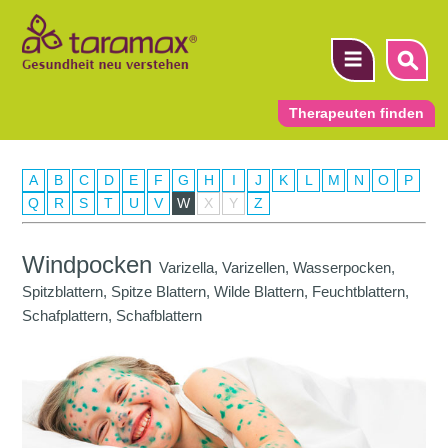
Therapeuten finden
A
B
C
D
E
F
G
H
I
J
K
L
M
N
O
P
▼
Q
R
S
T
U
V
W
X
Y
Z
▼
Windpocken
Varizella, Varizellen, Wasserpocken,
▼
Spitzblattern, Spitze Blattern, Wilde Blattern, Feuchtblattern,
Schafplattern, Schafblattern