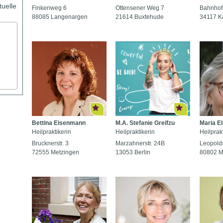
tuelle
Finkenweg 6
Ottensener Weg 7
Bahnhof
88085 Langenargen
21614 Buxtehude
34117 K
Bettina Eisenmann
M.A. Stefanie Greifzu
Maria El
Heilpraktikerin
Heilpraktikerin
Heilprakt
Brucknerstr. 3
Marzahnerstr. 24B
Leopold
72555 Metzingen
13053 Berlin
80802 