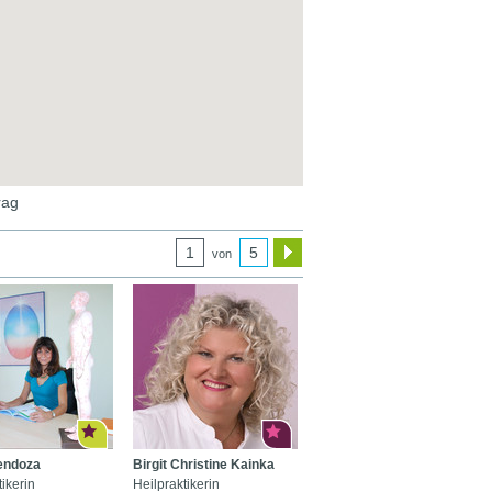
rag
1
5
von
endoza
Birgit Christine Kainka
ikerin
Heilpraktikerin