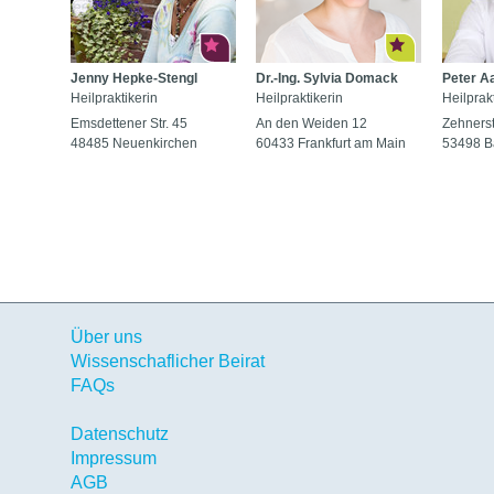
Jenny Hepke-Stengl
Dr.-Ing. Sylvia Domack
Peter A
Heilpraktikerin
Heilpraktikerin
Heilprak
Emsdettener Str. 45
An den Weiden 12
Zehners
48485 Neuenkirchen
60433 Frankfurt am Main
53498 B
Über uns
Wissenschaflicher Beirat
FAQs
Datenschutz
Impressum
AGB