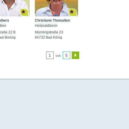
albers
Christiane Thomaßen
tiker
Heilpraktikerin
traße 22 B
Mümlingstraße 23
ad Breisig
64732 Bad König
1
5
von