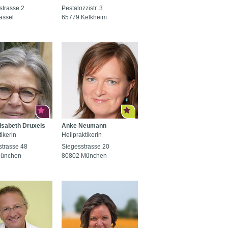
strasse 2
Pestalozzistr. 3
assel
65779 Kelkheim
isabeth Druxeis
Anke Neumann
ikerin
Heilpraktikerin
strasse 48
Siegesstrasse 20
München
80802 München