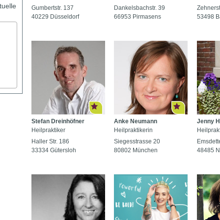
tuelle
Gumbertstr. 137
Dankelsbachstr. 39
Zehners
40229 Düsseldorf
66953 Pirmasens
53498 B
Stefan Dreinhöfner
Anke Neumann
Jenny H
Heilpraktiker
Heilpraktikerin
Heilprakt
Haller Str. 186
Siegesstrasse 20
Emsdette
33334 Gütersloh
80802 München
48485 N