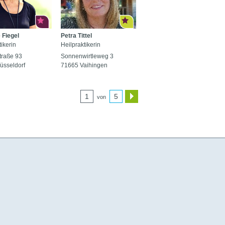
 Fiegel
Petra Tittel
ikerin
Heilpraktikerin
traße 93
Sonnenwirtleweg 3
üsseldorf
71665 Vaihingen
1
5
von