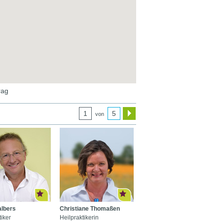
rag
1
5
von
albers
Christiane Thomaßen
tiker
Heilpraktikerin