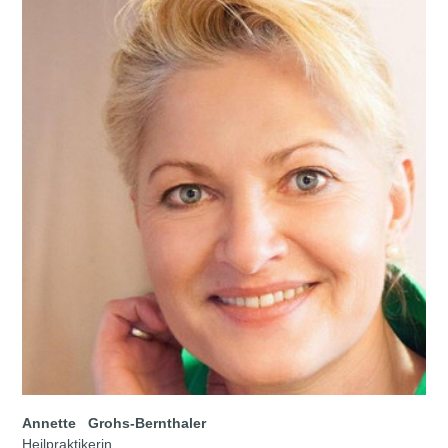
Warum fasten und entgiften Anti Aging für unsere Zellen sind
Krankheiten von A-Z
Warum bin ich eigentlich krank?
Was bedeutet "Ganzheitlich"?
Können wir schlauer sein als die Natur?
Akademie
Fachinformationen
Veranstaltungskalender
Praxiscoaching
Annette
Grohs-Bernthaler
Heilpraktikerin