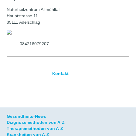
Wo finde ich die Fachinformationen?
Naturheilzentrum Altmühltal
Hauptstrasse
11
Bonus bei der isg-akademie für Taramax-Therapeuten
85111
Adelschlag
Sixt-Partnerprogramm für Taramax-Therapeuten
084216079207
Kontakt
Gesundheits-News
Diagnosemethoden von A-Z
Therapiemethoden von A-Z
Krankheiten von A-Z