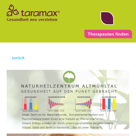
Therapeuten finden
Gesundheits-News
Gesund werden
zurück
Diagnostikmethoden von A-Z
Therapiemethoden von A-Z
Wie finde ich den richtigen Therapeuten für mich
Wie bereite ich mich auf den ersten Besuch vor?
Krankheiten