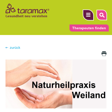
Therapeuten finden
▼
zurück
Druck Icon
▼
▼