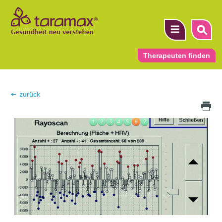
Therapeuten finden
▼
zurück
Druck Icon
▼
▼