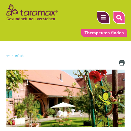
Therapeuten finden
▼
zurück
Druck Icon
▼
▼