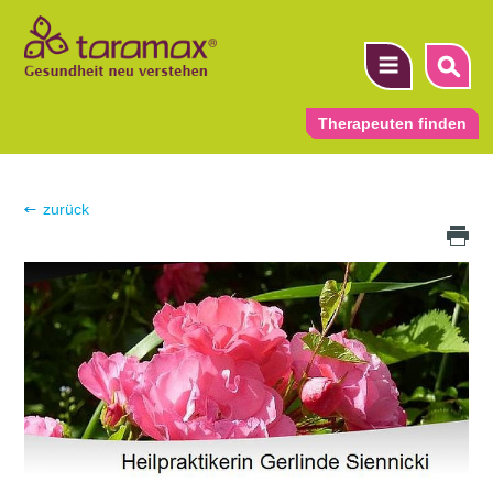
Therapeuten finden
▼
zurück
Druck Icon
▼
▼