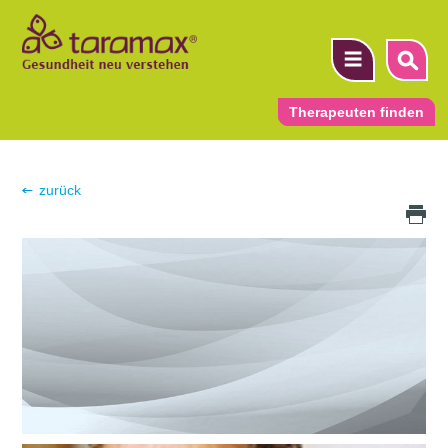
Therapeuten finden
▼
zurück
Druck Icon
▼
▼