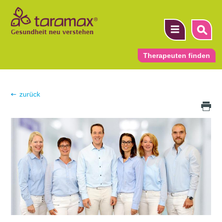
Therapeuten finden
▼
zurück
Druck Icon
▼
▼