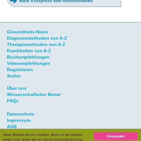
➔
Mein Kurzprofil hier herunterladen
Gesundheits-News
Diagnosemethoden von A-Z
Therapiemethoden von A-Z
Krankheiten von A-Z
Buchempfehlungen
Videoempfehlungen
Registrieren
Archiv
Über uns
Wissenschaflicher Beirat
FAQs
Datenschutz
Impressum
AGB
Diese Website benutzt Cookies. Wenn du die Website
Verstanden
weiter nutzt, gehen wir von deinem Einverständnis aus.