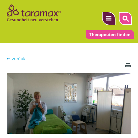
Therapeuten finden
▼
zurück
Druck Icon
▼
▼