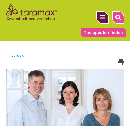
Therapeuten finden
▼
zurück
Druck Icon
▼
▼