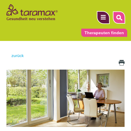
Therapeuten finden
▼
zurück
Druck Icon
▼
▼