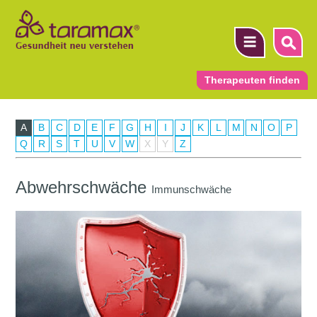
Therapeuten finden
A
B
C
D
E
F
G
H
I
J
K
L
M
N
O
P
▼
Q
R
S
T
U
V
W
X
Y
Z
▼
Abwehrschwäche
Immunschwäche
▼