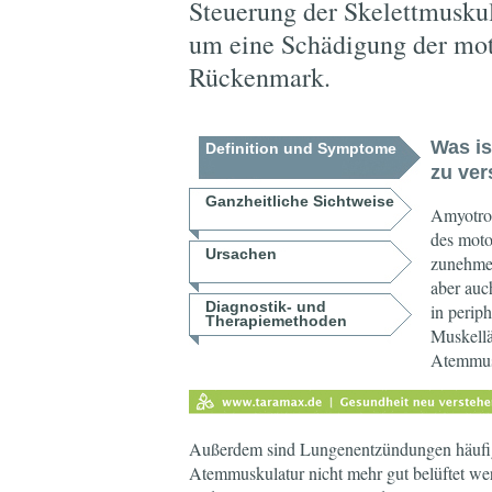
Steuerung der Skelettmuskula
um eine Schädigung der mot
Rückenmark.
Was is
Definition und Symptome
zu ver
Ganzheitliche Sichtweise
Amyotrop
des moto
Ursachen
zunehmen
aber auc
Diagnostik- und
in perip
Therapiemethoden
Muskellä
Atemmus
Außerdem sind Lungenentzündungen häufig
Atemmuskulatur nicht mehr gut belüftet wer