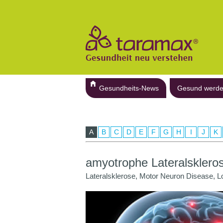
Gesundheits-News
Gesund werd
A
B
C
D
E
F
G
H
I
J
K
amyotrophe Lateralsklero
Lateralsklerose, Motor Neuron Disease, 