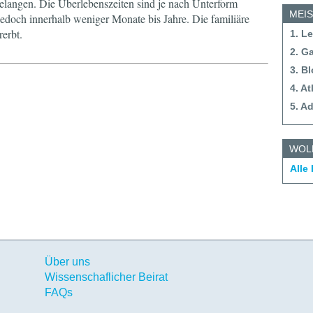
elangen. Die Überlebenszeiten sind je nach Unterform
MEI
 jedoch innerhalb weniger Monate bis Jahre. Die familiäre
erbt.
1. L
2. G
3. B
4. A
5. A
WOL
Alle
Über uns
Wissenschaflicher Beirat
FAQs