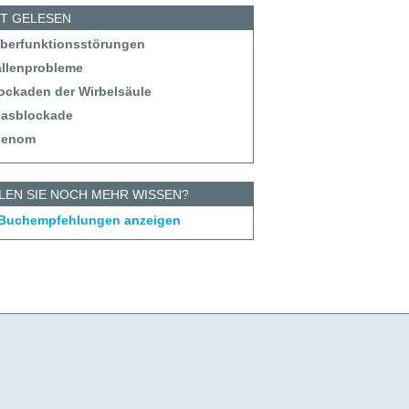
ST GELESEN
eberfunktionsstörungen
allenprobleme
lockaden der Wirbelsäule
tlasblockade
denom
LEN SIE NOCH MEHR WISSEN?
 Buchempfehlungen anzeigen