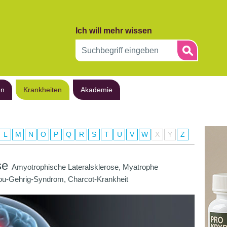
Ich will mehr wissen
en
Krankheiten
Akademie
L
M
N
O
P
Q
R
S
T
U
V
W
X
Y
Z
se
Amyotrophische Lateralsklerose, Myatrophe
Lou-Gehrig-Syndrom, Charcot-Krankheit