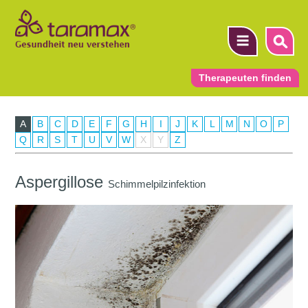
Therapeuten finden
A
B
C
D
E
F
G
H
I
J
K
L
M
N
O
P
▼
Q
R
S
T
U
V
W
X
Y
Z
▼
Aspergillose
Schimmelpilzinfektion
▼