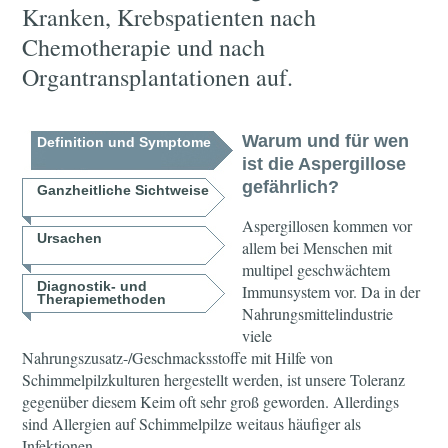
Kranken, Krebspatienten nach
Chemotherapie und nach
Organtransplantationen auf.
Warum und für wen
Definition und Symptome
ist die Aspergillose
gefährlich?
Ganzheitliche Sichtweise
Aspergillosen kommen vor
Ursachen
allem bei Menschen mit
multipel geschwächtem
Diagnostik- und
Immunsystem vor. Da in der
Therapiemethoden
Nahrungsmittelindustrie
viele
Nahrungszusatz-/Geschmacksstoffe mit Hilfe von
Schimmelpilzkulturen hergestellt werden, ist unsere Toleranz
gegenüber diesem Keim oft sehr groß geworden. Allerdings
sind Allergien auf Schimmelpilze weitaus häufiger als
Infektionen.