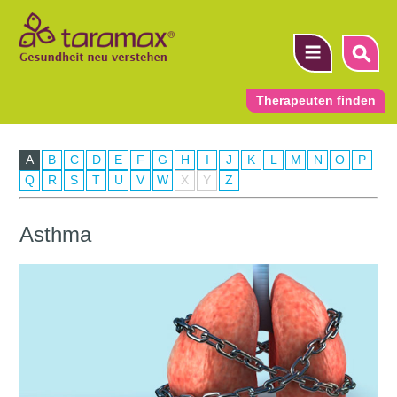
Therapeuten finden
A
B
C
D
E
F
G
H
I
J
K
L
M
N
O
P
▼
Q
R
S
T
U
V
W
X
Y
Z
▼
Asthma
▼