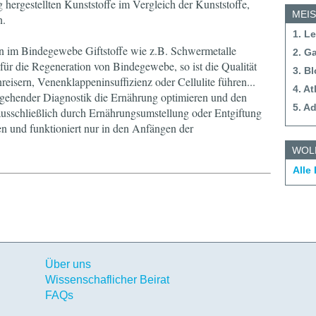
g hergestellten Kunststoffe im Vergleich der Kunststoffe,
MEI
n.
1. L
n im Bindegewebe Giftstoffe wie z.B. Schwermetalle
2. G
 für die Regeneration von Bindegewebe, so ist die Qualität
3. B
eisern, Venenklappeninsuffizienz oder Cellulite führen...
4. A
gehender Diagnostik die Ernährung optimieren und den
5. A
ausschließlich durch Ernährungsumstellung oder Entgiftung
ten und funktioniert nur in den Anfängen der
WOL
Alle
Über uns
Wissenschaflicher Beirat
FAQs