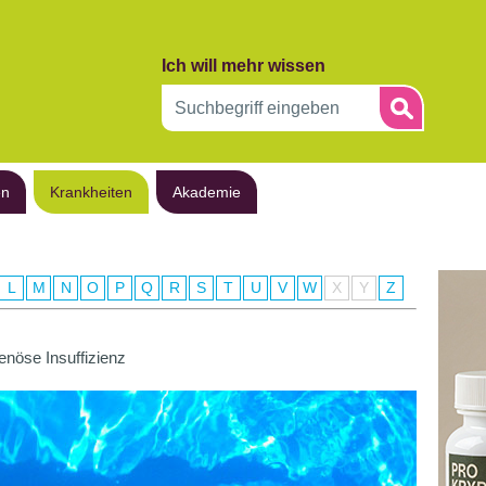
Ich will mehr wissen
en
Krankheiten
Akademie
L
M
N
O
P
Q
R
S
T
U
V
W
X
Y
Z
enöse Insuffizienz