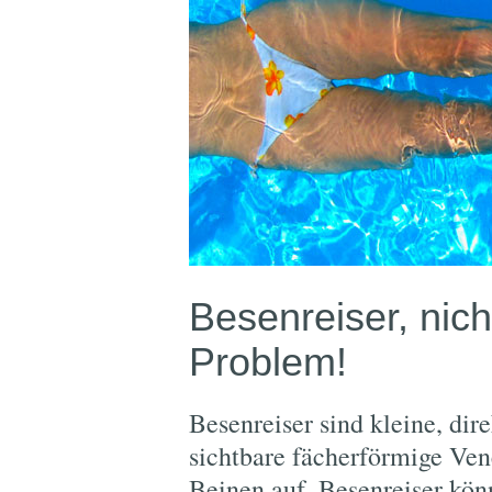
Besenreiser, nic
Problem!
Besenreiser sind kleine, dir
sichtbare fächerförmige Ven
Beinen auf. Besenreiser kön