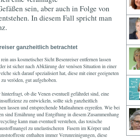
fäßen sein, aber auch in Folge von
ntstehen. In diesem Fall spricht man
nz.
eiser ganzheitlich betrachtet
 rein aus kosmetischer Sicht Besenreiser entfernen lassen
der ist sicher nach Abklärung der venösen Situation in einer
elche sich darauf spezialisiert hat, diese mit einer geeigneten
zu veröden, gut aufgehoben.
 hinterfragt, ob die Venen eventuell gefährdet sind, eine
nsuffizienz zu entwickeln, sollte sich ganzheitlich
hen lassen und entsprechende Maßnahmen ergreifen. Wie bei
ßen sind Ernährung und Entgiftung in diesem Zusammenhang
ecycling kann man eventuell verstehen, das toxische
ustoffmangel zu unelastischeren Fasern im Körper und
ststoffreste enthalten immer Verunreinigungen, diese