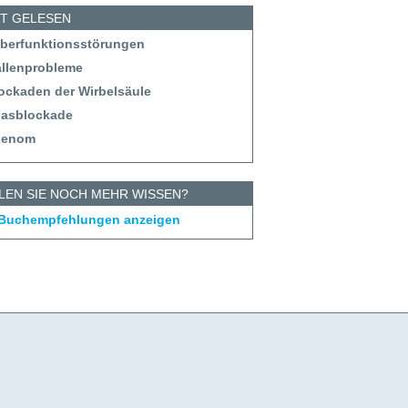
ST GELESEN
eberfunktionsstörungen
allenprobleme
lockaden der Wirbelsäule
tlasblockade
denom
LEN SIE NOCH MEHR WISSEN?
 Buchempfehlungen anzeigen