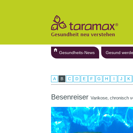
Gesundheits-News
Gesund werd
A
B
C
D
E
F
G
H
I
J
K
Besenreiser
Varikose, chronisch v