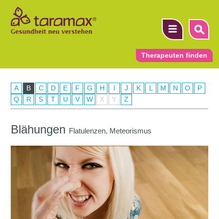
Therapeuten finden
A
B
C
D
E
F
G
H
I
J
K
L
M
N
O
P
▼
Q
R
S
T
U
V
W
X
Y
Z
▼
Blähungen
Flatulenzen, Meteorismus
▼