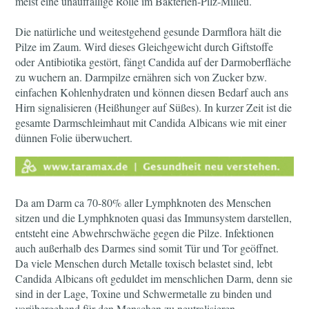
meist eine unauffällige Rolle im Bakterien-Pilz-Milieu.
Die natürliche und weitestgehend gesunde Darmflora hält die
Pilze im Zaum. Wird dieses Gleichgewicht durch Giftstoffe
oder Antibiotika gestört, fängt Candida auf der Darmoberfläche
zu wuchern an. Darmpilze ernähren sich von Zucker bzw.
einfachen Kohlenhydraten und können diesen Bedarf auch ans
Hirn signalisieren (Heißhunger auf Süßes). In kurzer Zeit ist die
gesamte Darmschleimhaut mit Candida Albicans wie mit einer
dünnen Folie überwuchert.
Da am Darm ca 70-80% aller Lymphknoten des Menschen
sitzen und die Lymphknoten quasi das Immunsystem darstellen,
entsteht eine Abwehrschwäche gegen die Pilze. Infektionen
auch außerhalb des Darmes sind somit Tür und Tor geöffnet.
Da viele Menschen durch Metalle toxisch belastet sind, lebt
Candida Albicans oft geduldet im menschlichen Darm, denn sie
sind in der Lage, Toxine und Schwermetalle zu binden und
vorübergehend für den Menschen zu neutralisieren.