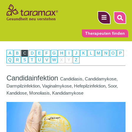
Therapeuten finden
A
B
C
D
E
F
G
H
I
J
K
L
M
N
O
P
▼
Q
R
S
T
U
V
W
X
Y
Z
▼
Candidainfektion
Candidiasis, Candidamykose,
▼
Darmpilzinfektion, Vaginalmykose, Hefepilzinfektion, Soor,
Kandidose, Monoliasis, Kandidamykose