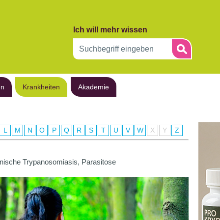
Ich will mehr wissen
en
Krankheiten
Akademie
L
M
N
O
P
Q
R
S
T
U
V
W
X
Y
Z
ische Trypanosomiasis, Parasitose