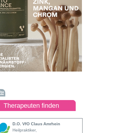
Therapeuten finden
D.O. VfO Claus Amrhein
Heilpraktiker,