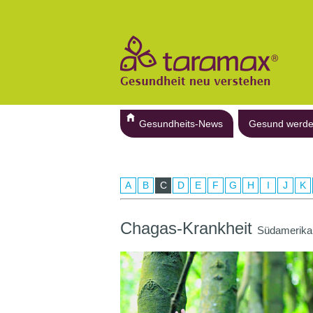
Gesundheits-News
Gesund werd
A
B
C
D
E
F
G
H
I
J
K
Chagas-Krankheit
Südamerikan