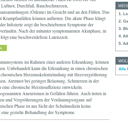
, Luftnot, Durchfall, Bauchschmerzen,
MEI
tsansammlungen (Ödeme) im Gesicht und an den Füßen. Das
1. L
t Krampfanfällen können auftreten. Die akute Phase klingt
2. G
der Infizierte zeigt die beschriebenen Symptome der
3. B
 verlaufen. Nach der mitunter symptomarmen Akutphase, in
4. A
 folgt eine beschwerdefreie Latenzzeit.
5. A
WOL
mmunsystems im Rahmen einer anderen Erkrankung, können
ten. Unbehandelt kann die Erkrankung in einen chronischen
Alle
r chronischen Herzmuskelentzündung mit Herzvergrößerung
en, Atemnot bei geringer Belastung, Schmerzen in der
 eine chronische Herzinsuffizienz entwickeln.
ogenannten Aneurismen in Gefäßen führen. Auch treten in
gen und Vergrößerungen der Verdauungsorgane auf
schen Phase ist aus Sicht der Schulmedizin keine
 eine gezielte Behandlung der Symptome.