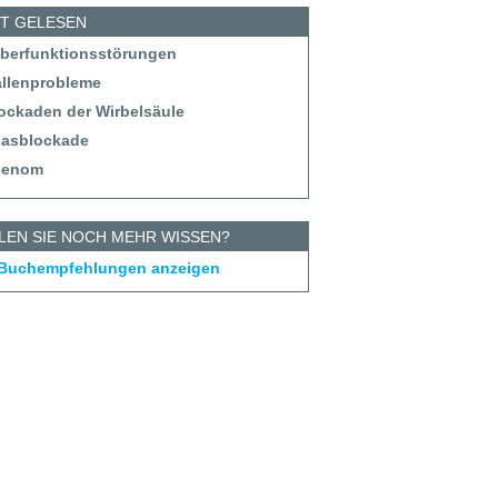
ST GELESEN
eberfunktionsstörungen
allenprobleme
lockaden der Wirbelsäule
tlasblockade
denom
LEN SIE NOCH MEHR WISSEN?
 Buchempfehlungen anzeigen