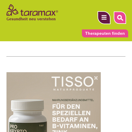
Therapeuten finden
▼
▼
▼