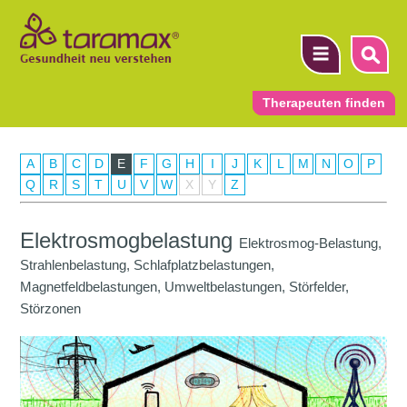
Therapeuten finden
A
B
C
D
E
F
G
H
I
J
K
L
M
N
O
P
▼
Q
R
S
T
U
V
W
X
Y
Z
▼
Elektrosmogbelastung
Elektrosmog-Belastung,
▼
Strahlenbelastung, Schlafplatzbelastungen,
Magnetfeldbelastungen, Umweltbelastungen, Störfelder,
Störzonen