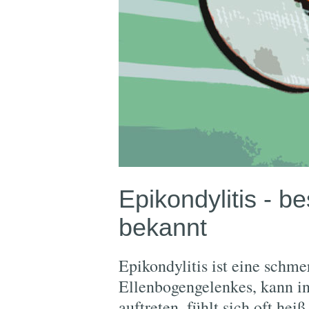
Epikondylitis - b
bekannt
Epikondylitis ist eine schm
Ellenbogengelenkes, kann i
auftreten, fühlt sich oft heiß