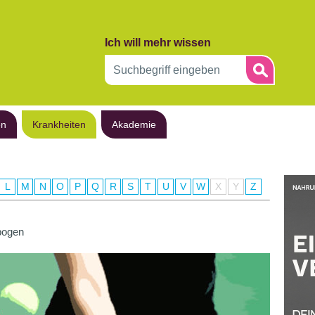
Ich will mehr wissen
en
Krankheiten
Akademie
L
M
N
O
P
Q
R
S
T
U
V
W
X
Y
Z
bogen