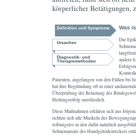
körperlicher Betätigungen, z
Was is
Definition und Symptome
Die Epik
Ursachen
Sehnenan
langfris
Diagnostik- und
andere l
Therapiemethoden
Erfolgve
Kontroll
Patienten, angefangen von den Füßen bis hi
hat ihre Begründung oft in einer andauer
Überprüfung der Belastung des Bindegeweb
Heilungserfolg unerlässlich.
Diese Maßnahmen erklären sich aus folgende
richten sich alle Muskeln des Bewegungsap
reibungslos in den dafür natürlich ausgebil
Sehnenansatz des Handgelenkstreckers ent