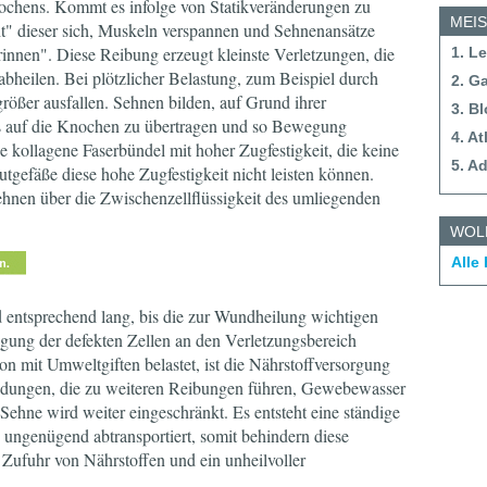
ochens. Kommt es infolge von Statikveränderungen zu
MEI
ht" dieser sich, Muskeln verspannen und Sehnenansätze
innen". Diese Reibung erzeugt kleinste Verletzungen, die
1. L
bheilen. Bei plötzlicher Belastung, zum Beispiel durch
2. G
rößer ausfallen. Sehnen bilden, auf Grund ihrer
3. B
s auf die Knochen zu übertragen und so Bewegung
4. A
ge kollagene Faserbündel mit hoher Zugfestigkeit, die keine
5. A
tgefäße diese hohe Zugfestigkeit nicht leisten können.
ehnen über die Zwischenzellflüssigkeit des umliegenden
WOL
Alle
 entsprechend lang, bis die zur Wundheilung wichtigen
gung der defekten Zellen an den Verletzungsbereich
 mit Umweltgiften belastet, ist die Nährstoffversorgung
ildungen, die zu weiteren Reibungen führen, Gewebewasser
ehne wird weiter eingeschränkt. Es entsteht eine ständige
ngenügend abtransportiert, somit behindern diese
Zufuhr von Nährstoffen und ein unheilvoller