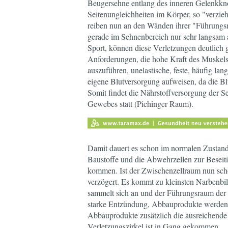
Beugersehne entlang des inneren Gelenkkn
Seitenungleichheiten im Körper, so "verzie
reiben nun an den Wänden ihrer "Führungsr
gerade im Sehnenbereich nur sehr langsam a
Sport, können diese Verletzungen deutlich g
Anforderungen, die hohe Kraft des Muskel
auszuführen, unelastische, feste, häufig lan
eigene Blutversorgung aufweisen, da die Blu
Somit findet die Nährstoffversorgung der S
Gewebes statt (Pichinger Raum).
Damit dauert es schon im normalen Zustand
Baustoffe und die Abwehrzellen zur Beseiti
kommen. Ist der Zwischenzellraum nun schon
verzögert. Es kommt zu kleinsten Narbenb
sammelt sich an und der Führungsraum der S
starke Entzündung, Abbauprodukte werden u
Abbauprodukte zusätzlich die ausreichende 
Verletzungszirkel ist in Gang gekommen.