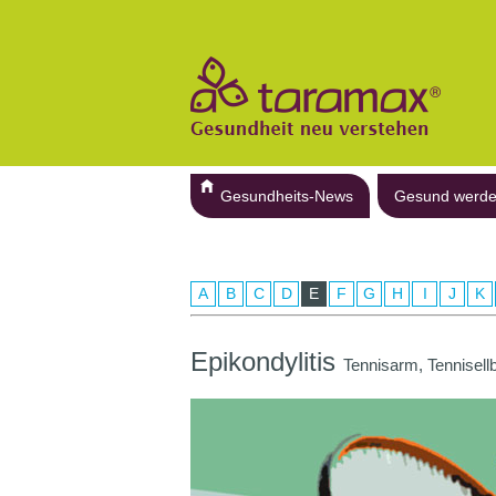
Gesundheits-News
Gesund werd
A
B
C
D
E
F
G
H
I
J
K
Epikondylitis
Tennisarm, Tennisell