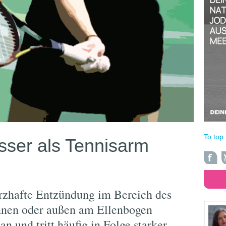
To top
esser als Tennisarm
erzhafte Entzündung im Bereich des
nnen oder außen am Ellenbogen
 an und tritt häufig in Folge starker