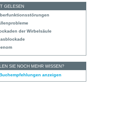
ST GELESEN
eberfunktionsstörungen
allenprobleme
lockaden der Wirbelsäule
tlasblockade
denom
LEN SIE NOCH MEHR WISSEN?
 Buchempfehlungen anzeigen