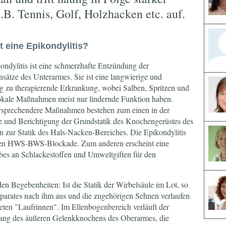
.B. Tennis, Golf, Holzhacken etc. auf.
t eine Epikondylitis?
ondylitis ist eine schmerzhafte Entzündung der
sätze des Unterarmes. Sie ist eine langwierige und
tig zu therapierende Erkrankung, wobei Salben, Spritzen und
okale Maßnahmen meist nur lindernde Funktion haben.
rsprechendere Maßnahmen bestehen zum einen in der
e und Berichtigung der Grundstatik des Knochengerüstes des
n zur Statik des Hals-Nacken-Bereiches. Die Epikondylitis
nden HWS-BWS-Blockade. Zum anderen erscheint eine
es an Schlackestoffen und Umweltgiften für den
n Begebenheiten: Ist die Statik der Wirbelsäule im Lot, so
parates nach ihm aus und die zugehörigen Sehnen verlaufen
deten "Laufrinnen". Im Ellenbogenbereich verläuft der
lang des äußeren Gelenkknochens des Oberarmes, die