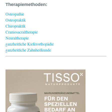
Therapiemethoden:
Osteopathie
Osteopraktik
Chiropraktik
Craniosacraltherapie
Neuraltherapie
ganzheitliche Kieferorthopädie
ganzheitliche Zahnheilkunde