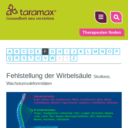
Therapeuten finden
A
B
C
D
E
F
G
H
I
J
K
L
M
N
O
P
▼
Q
R
S
T
U
V
W
X
Y
Z
▼
Fehlstellung der Wirbelsäule
Skoliose,
▼
Wachstumsdeformitäten