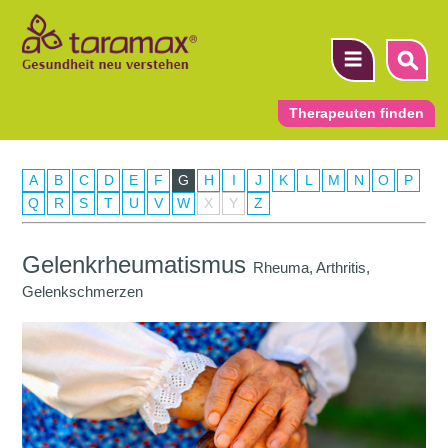
Therapeuten finden
A
B
C
D
E
F
G
H
I
J
K
L
M
N
O
P
▼
Q
R
S
T
U
V
W
X
Y
Z
▼
Gelenkrheumatismus
Rheuma, Arthritis,
▼
Gelenkschmerzen