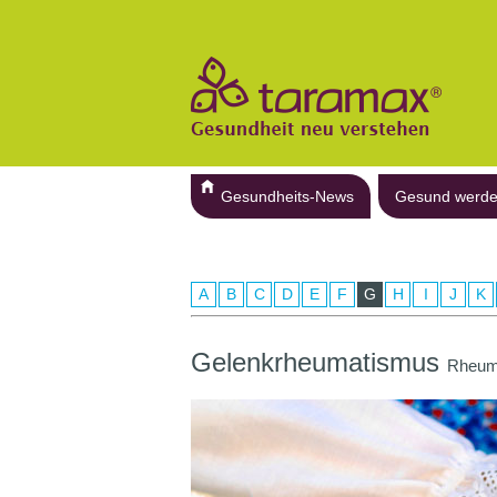
Gesundheits-News
Gesund werd
A
B
C
D
E
F
G
H
I
J
K
Gelenkrheumatismus
Rheuma