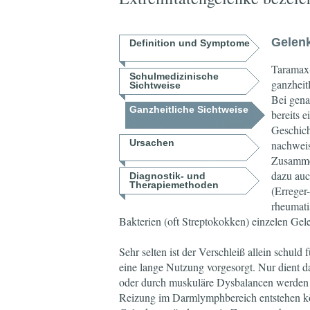
Gelenk
Definition und Symptome
Taramax-
Schulmedizinische
ganzheit
Sichtweise
Bei gena
Ganzheitliche Sichtweise
bereits 
Geschich
Ursachen
nachweis
Zusamme
dazu auc
Diagnostik- und
Therapiemethoden
(Erreger
rheumati
Bakterien (oft Streptokokken) einzelen Ge
Sehr selten ist der Verschleiß allein schuld
eine lange Nutzung vorgesorgt. Nur dient d
oder durch muskuläre Dysbalancen werden G
Reizung im Darmlymphbereich entstehen kö