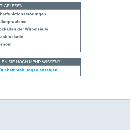
ST GELESEN
eberfunktionsstörungen
allenprobleme
lockaden der Wirbelsäule
tlasblockade
denom
LEN SIE NOCH MEHR WISSEN?
 Buchempfehlungen anzeigen