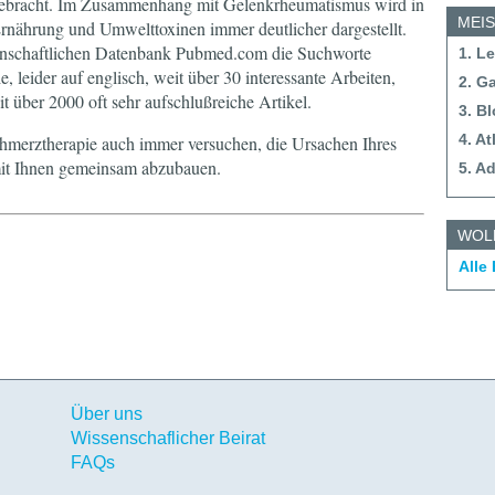
bracht. Im Zusammenhang mit Gelenkrheumatismus wird in
MEI
nährung und Umwelttoxinen immer deutlicher dargestellt.
enschaftlichen Datenbank Pubmed.com die Suchworte
1. L
e, leider auf englisch, weit über 30 interessante Arbeiten,
2. G
t über 2000 oft sehr aufschlußreiche Artikel.
3. B
4. A
merztherapie auch immer versuchen, die Ursachen Ihres
it Ihnen gemeinsam abzubauen.
5. A
WOL
Alle
Über uns
Wissenschaflicher Beirat
FAQs