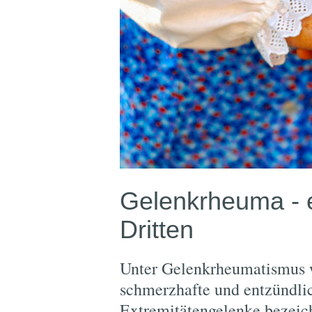
Gelenkrheuma - es
Dritten
Unter Gelenkrheumatismus w
schmerzhafte und entzündli
Extremitätengelenke bezeic