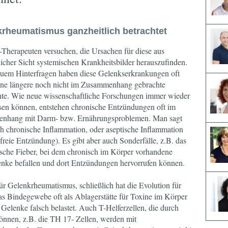
rheumatismus ganzheitlich betrachtet
Therapeuten versuchen, die Ursachen für diese aus
licher Sicht systemischen Krankheitsbilder herauszufinden.
uem Hinterfragen haben diese Gelenkserkrankungen oft
eine längere noch nicht im Zusammenhang gebrachte
te. Wie neue wissenschaftliche Forschungen immer wieder
en können, entstehen chronische Entzündungen oft im
nhang mit Darm- bzw. Ernährungsproblemen. Man sagt
h chronische Inflammation, oder aseptische Inflammation
-freie Entzündung). Es gibt aber auch Sonderfälle, z.B. das
sche Fieber, bei dem chronisch im Körper vorhandene
lenke befallen und dort Entzündungen hervorrufen können.
 für Gelenkrheumatismus, schließlich hat die Evolution für
as Bindegewebe oft als Ablagerstätte für Toxine im Körper
elenke falsch belastet. Auch T-Helferzellen, die durch
nnen, z.B. die TH 17- Zellen, werden mit